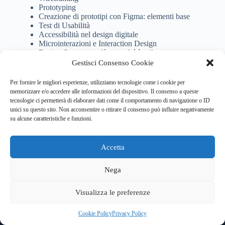
Prototyping
Creazione di prototipi con Figma: elementi base
Test di Usabilità
Accessibilità nel design digitale
Microinterazioni e Interaction Design
Design System: cos’è e perché è utile
Progetto Pratico Finale
Gestisci Consenso Cookie
Per fornire le migliori esperienze, utilizziamo tecnologie come i cookie per
Durata: 20 ore
memorizzare e/o accedere alle informazioni del dispositivo. Il consenso a queste
tecnologie ci permetterà di elaborare dati come il comportamento di navigazione o ID
unici su questo sito. Non acconsentire o ritirare il consenso può influire negativamente
su alcune caratteristiche e funzioni.
Accetta
Copyright © 2026 Clouds&Training Srl
Sede Legale: Via Mavora, 35G 41015 Nonantola (MO) -
Nega
Sede operativa: Via Paisiello 110, Cinisello Balsamo (MI) -
Sede operativa: Piazza Statuto 20, Torino
Visualizza le preferenze
Partita Iva e Codice Fiscale: 09909410962
Privacy Policy
|
Cookie Policy
Cookie Policy
Privacy Policy
Trasparenza