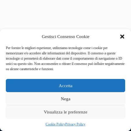
Gestisci Consenso Cookie
Per fornire le migliori esperienze, utilizziamo tecnologie come i cookie per
memorizzare e/o accedere alle informazioni del dispositivo. Il consenso a queste
tecnologie ci permetterà di elaborare dati come il comportamento di navigazione o ID
unici su questo sito. Non acconsentire o ritirare il consenso può influire negativamente
su alcune caratteristiche e funzioni.
Accetta
Copyright © 2026 Clouds&Training Srl
Sede Legale: Via Mavora, 35G 41015 Nonantola (MO) -
Nega
Sede operativa: Via Paisiello 110, Cinisello Balsamo (MI) -
Sede operativa: Piazza Statuto 20, Torino
Visualizza le preferenze
Partita Iva e Codice Fiscale: 09909410962
Privacy Policy
|
Cookie Policy
Cookie Policy
Privacy Policy
Trasparenza