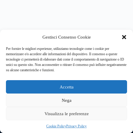
Gestisci Consenso Cookie
Per fornire le migliori esperienze, utilizziamo tecnologie come i cookie per
memorizzare e/o accedere alle informazioni del dispositivo. Il consenso a queste
tecnologie ci permetterà di elaborare dati come il comportamento di navigazione o ID
unici su questo sito. Non acconsentire o ritirare il consenso può influire negativamente
su alcune caratteristiche e funzioni.
Accetta
Copyright © 2026 Clouds&Training Srl
Sede Legale: Via Mavora, 35G 41015 Nonantola (MO) -
Nega
Sede operativa: Via Paisiello 110, Cinisello Balsamo (MI) -
Sede operativa: Piazza Statuto 20, Torino
Visualizza le preferenze
Partita Iva e Codice Fiscale: 09909410962
Privacy Policy
|
Cookie Policy
Cookie Policy
Privacy Policy
Trasparenza