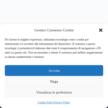
Gestisci Consenso Cookie
Per fornire le migliori esperienze, utilizziamo tecnologie come i cookie per
memorizzare e/o accedere alle informazioni del dispositivo. Il consenso a queste
tecnologie ci permetterà di elaborare dati come il comportamento di navigazione o ID
unici su questo sito. Non acconsentire o ritirare il consenso può influire negativamente
su alcune caratteristiche e funzioni.
Accetta
Copyright © 2026 Clouds&Training Srl
Sede Legale: Via Mavora, 35G 41015 Nonantola (MO) -
Nega
Sede operativa: Via Paisiello 110, Cinisello Balsamo (MI) -
Sede operativa: Piazza Statuto 20, Torino
Visualizza le preferenze
Partita Iva e Codice Fiscale: 09909410962
Privacy Policy
|
Cookie Policy
Cookie Policy
Privacy Policy
Trasparenza