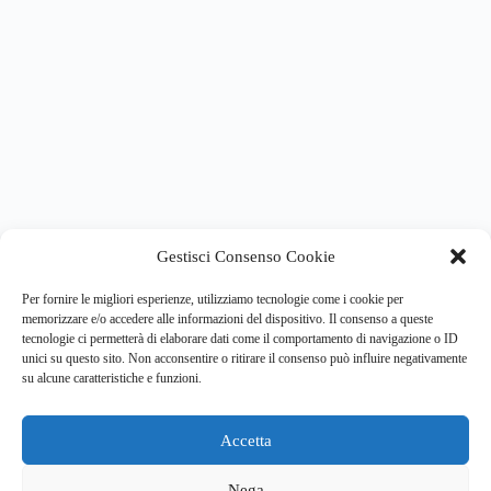
Gestisci Consenso Cookie
Per fornire le migliori esperienze, utilizziamo tecnologie come i cookie per
memorizzare e/o accedere alle informazioni del dispositivo. Il consenso a queste
tecnologie ci permetterà di elaborare dati come il comportamento di navigazione o ID
unici su questo sito. Non acconsentire o ritirare il consenso può influire negativamente
su alcune caratteristiche e funzioni.
Accetta
Copyright © 2026 Clouds&Training Srl
Sede Legale: Via Mavora, 35G 41015 Nonantola (MO) -
Nega