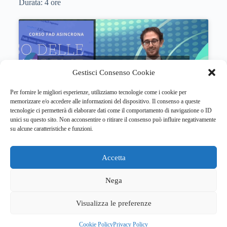
Durata: 4 ore
Fai clic per accettare i cookie marketing e
Gestisci Consenso Cookie
abilitare questo contenuto
Per fornire le migliori esperienze, utilizziamo tecnologie come i cookie per
memorizzare e/o accedere alle informazioni del dispositivo. Il consenso a queste
tecnologie ci permetterà di elaborare dati come il comportamento di navigazione o ID
unici su questo sito. Non acconsentire o ritirare il consenso può influire negativamente
su alcune caratteristiche e funzioni.
Accetta
Copyright © 2026 Clouds&Training Srl
Sede Legale: Via Mavora, 35G 41015 Nonantola (MO) -
Nega
Sede operativa: Via Paisiello 110, Cinisello Balsamo (MI) -
Sede operativa: Piazza Statuto 20, Torino
Visualizza le preferenze
Partita Iva e Codice Fiscale: 09909410962
Privacy Policy
|
Cookie Policy
Cookie Policy
Privacy Policy